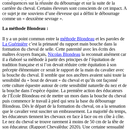
conséquences sur la réussite du débourrage et sur la suite de la
carrière du cheval. Certains éleveurs sont conscients de cet impact. A
ce sujet je me souviens d’une éleveuse qui a défini le débourrage
comme un « deuxième sevrage ».
La méthode Blondeau :
Il y a un point commun entre la
méthode Blondeau
et les paroles de
La Guérinière
c’est la primauté du rapport main bouche dans la
formation du cheval de selle. Cette paternité avec les écrits des
maîtres écuyers français,
Nicolas Blondeau
la reconnait aisément car
il a élaboré sa méthode à partir des principes de l’équitation de
tradition française et si l’on devait réduire cette équitation à son
précepte élémentaire ce serait le rapport de la main du cavalier avec
la bouche du cheval. Il semble que nos ancêtres avaient saisi toute la
sensibilité du « bout de devant » du cheval et qu’ils ont façonné
cette culture équestre autour de cette sensibilité naturelle du nez et de
la bouche dans l’espèce équine. La première action des éducateurs
de l’École Blondeau est de mettre un mors dans la bouche du cheval
puis commence le travail à pied qui sera la base du débourrage
Blondeau. Dès le départ de la formation du cheval, on a la sensation
que le cavalier veut susciter un embrassement. La majorité du temps,
les éducateurs tiennent les chevaux en face à face ou en côte à côte.
Le nez du cheval se trouve rarement à moins de 50 cm de la tête de
son éducateur. (Rapport Chevalèduc 2020). Une certaine sensualité