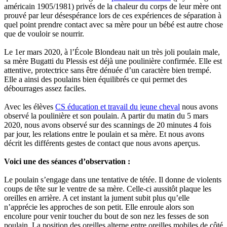
américain 1905/1981) privés de la chaleur du corps de leur mère ont
prouvé par leur désespérance lors de ces expériences de séparation à
quel point prendre contact avec sa mère pour un bébé est autre chose
que de vouloir se nourrir.
Le 1er mars 2020, à l’École Blondeau nait un très joli poulain male,
sa mère Bugatti du Plessis est déjà une poulinière confirmée. Elle est
attentive, protectrice sans être dénuée d’un caractère bien trempé.
Elle a ainsi des poulains bien équilibrés ce qui permet des
débourrages assez faciles.
Avec les élèves
CS éducation et travail du jeune cheval
nous avons
observé la poulinière et son poulain. A partir du matin du 5 mars
2020, nous avons observé sur des scannings de 20 minutes 4 fois
par jour, les relations entre le poulain et sa mère. Et nous avons
décrit les différents gestes de contact que nous avons aperçus.
Voici une des séances d’observation :
Le poulain s’engage dans une tentative de tétée. Il donne de violents
coups de tête sur le ventre de sa mère. Celle-ci aussitôt plaque les
oreilles en arrière. A cet instant la jument subit plus qu’elle
n’apprécie les approches de son petit. Elle enroule alors son
encolure pour venir toucher du bout de son nez les fesses de son
poulain. La position des oreilles alterne entre oreilles mobiles de côté