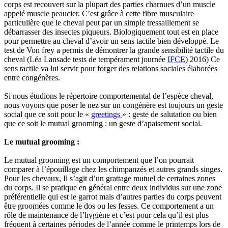
corps est recouvert sur la plupart des parties charnues d’un muscle
appelé muscle peaucier. C’est grâce à cette fibre musculaire
particulière que le cheval peut par un simple tressaillement se
débarrasser des insectes piqueurs. Biologiquement tout est en place
pour permettre au cheval d’avoir un sens tactile bien développé. Le
test de Von frey a permis de démontrer la grande sensibilité tactile du
cheval (Léa Lansade tests de tempérament journée
IFCE
) 2016) Ce
sens tactile va lui servir pour forger des relations sociales élaborées
entre congénères.
Si nous étudions le répertoire comportemental de l’espèce cheval,
nous voyons que poser le nez sur un congénère est toujours un geste
social que ce soit pour le «
greetings
» : geste de salutation ou bien
que ce soit le mutual grooming : un geste d’apaisement social.
Le mutual grooming :
Le mutual grooming est un comportement que l’on pourrait
comparer à l’épouillage chez les chimpanzés et autres grands singes.
Pour les chevaux, Il s’agit d’un grattage mutuel de certaines zones
du corps. Il se pratique en général entre deux individus sur une zone
préférentielle qui est le garrot mais d’autres parties du corps peuvent
être groomées comme le dos ou les fesses. Ce comportement a un
rôle de maintenance de l’hygiène et c’est pour cela qu’il est plus
fréquent à certaines périodes de l’année comme le printemps lors de