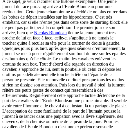
A ce sujet, je veux raconter une histoire exemplaire. Une jeune
jument de race pur-sang arrive à l’École Blondeau pour une
rééducation. Cette jeune championne a décidé de ne plus entrer dans
les boites de départ installées sur les hippodromes. C’est très
embêtant, car si elle n’entre pas dans cette sorte de starting-block elle
ne peut pas participer à la compétition. Le premier jour de son
arrivée, bien que
Nicolas Blondeau
tienne la jeune jument très
proche de lui en face à face, celle-ci s’applique à ne jamais le
toucher quitte à reculer sa tête pour la tourner de droite à gauche.
Quelques jours plus tard, après quelques séances d’entrainement, la
jument se met à poser régulièrement son bout du nez sur les épaules
des humains qu’elle côtoie. Le matin, les cavaliers enlèvent les
crottins de son box. Tout d’abord elle regarde en direction du
cavalier, s’approche de lui, sent la poubelle où celui-ci dépose les
crottins puis délicatement elle touche la tête ou l’épaule de la
personne présente. Elle renouvelle ce rituel presque tous les matins
si rien ne dissipe son attention. Puis lors du travail à pied, la jument
réitère ces petits gestes de contact qui ressemblent à des
effleurements. Régulièrement cette approche tactile déclenche de la
part des cavaliers de l’École Blondeau une parole aimable. Il semble
avoir entre l’homme et le cheval à cet instant là un partage de plaisir.
L’acceptation de cette familiarité de la part de l’humain pousse la
jument à se lancer dans une palpation avec la lèvre supérieure, des
cheveux, de la chemise ou même de la peau de la joue. Pour les
cavaliers de l’École Blondeau c’est une expérience sensuelle