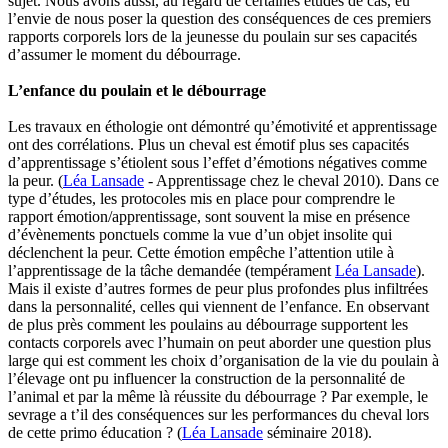
sujet. Nous avons aussi, au regard de certaines études de cas, eu
l’envie de nous poser la question des conséquences de ces premiers
rapports corporels lors de la jeunesse du poulain sur ses capacités
d’assumer le moment du débourrage.
L’enfance du poulain et le débourrage
Les travaux en éthologie ont démontré qu’émotivité et apprentissage
ont des corrélations. Plus un cheval est émotif plus ses capacités
d’apprentissage s’étiolent sous l’effet d’émotions négatives comme
la peur. (
Léa Lansade
- Apprentissage chez le cheval 2010). Dans ce
type d’études, les protocoles mis en place pour comprendre le
rapport émotion/apprentissage, sont souvent la mise en présence
d’évènements ponctuels comme la vue d’un objet insolite qui
déclenchent la peur. Cette émotion empêche l’attention utile à
l’apprentissage de la tâche demandée (tempérament
Léa Lansade
).
Mais il existe d’autres formes de peur plus profondes plus infiltrées
dans la personnalité, celles qui viennent de l’enfance. En observant
de plus près comment les poulains au débourrage supportent les
contacts corporels avec l’humain on peut aborder une question plus
large qui est comment les choix d’organisation de la vie du poulain à
l’élevage ont pu influencer la construction de la personnalité de
l’animal et par la même là réussite du débourrage ? Par exemple, le
sevrage a t’il des conséquences sur les performances du cheval lors
de cette primo éducation ? (
Léa Lansade
séminaire 2018).