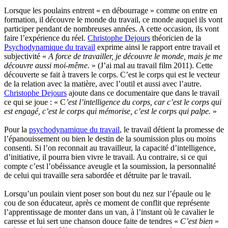
Lorsque les poulains entrent « en débourrage » comme on entre en
formation, il découvre le monde du travail, ce monde auquel ils vont
participer pendant de nombreuses années. A cette occasion, ils vont
faire l’expérience du réel.
Christophe Dejours
théoricien de la
Psychodynamique du travail
exprime ainsi le rapport entre travail et
subjectivité «
A force de travailler, je découvre le monde, mais je me
découvre aussi moi-même.
» (J’ai mal au travail film 2011). Cette
découverte se fait à travers le corps. C’est le corps qui est le vecteur
de la relation avec la matière, avec l’outil et aussi avec l’autre.
Christophe Dejours
ajoute dans ce documentaire que dans le travail
ce qui se joue : « C
’est l’intelligence du corps, car c’est le corps qui
est engagé, c’est le corps qui mémorise, c’est le corps qui palpe.
»
Pour la
psychodynamique du travail
, le travail détient la promesse de
l’épanouissement ou bien le destin de la soumission plus ou moins
consenti. Si l’on reconnait au travailleur, la capacité d’intelligence,
d’initiative, il pourra bien vivre le travail. Au contraire, si ce qui
compte c’est l’obéissance aveugle et la soumission, la personnalité
de celui qui travaille sera sabordée et détruite par le travail.
Lorsqu’un poulain vient poser son bout du nez sur l’épaule ou le
cou de son éducateur, après ce moment de conflit que représente
l’apprentissage de monter dans un van, à l’instant où le cavalier le
caresse et lui sert une chanson douce faite de tendres «
C’est bien
»