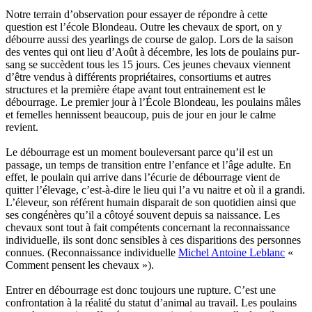
Notre terrain d’observation pour essayer de répondre à cette
question est l’école Blondeau. Outre les chevaux de sport, on y
débourre aussi des yearlings de course de galop. Lors de la saison
des ventes qui ont lieu d’Août à décembre, les lots de poulains pur-
sang se succèdent tous les 15 jours. Ces jeunes chevaux viennent
d’être vendus à différents propriétaires, consortiums et autres
structures et la première étape avant tout entrainement est le
débourrage. Le premier jour à l’École Blondeau, les poulains mâles
et femelles hennissent beaucoup, puis de jour en jour le calme
revient.
Le débourrage est un moment bouleversant parce qu’il est un
passage, un temps de transition entre l’enfance et l’âge adulte. En
effet, le poulain qui arrive dans l’écurie de débourrage vient de
quitter l’élevage, c’est-à-dire le lieu qui l’a vu naitre et où il a grandi.
L’éleveur, son référent humain disparait de son quotidien ainsi que
ses congénères qu’il a côtoyé souvent depuis sa naissance. Les
chevaux sont tout à fait compétents concernant la reconnaissance
individuelle, ils sont donc sensibles à ces disparitions des personnes
connues. (Reconnaissance individuelle
Michel Antoine Leblanc
«
Comment pensent les chevaux »).
Entrer en débourrage est donc toujours une rupture. C’est une
confrontation à la réalité du statut d’animal au travail. Les poulains