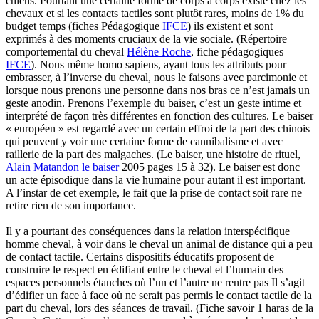
chiens. Pourtant une certaine forme de corps à corps existe chez les
chevaux et si les contacts tactiles sont plutôt rares, moins de 1% du
budget temps (fiches Pédagogique
IFCE
) ils existent et sont
exprimés à des moments cruciaux de la vie sociale. (Répertoire
comportemental du cheval
Hélène Roche
, fiche pédagogiques
IFCE
). Nous même homo sapiens, ayant tous les attributs pour
embrasser, à l’inverse du cheval, nous le faisons avec parcimonie et
lorsque nous prenons une personne dans nos bras ce n’est jamais un
geste anodin. Prenons l’exemple du baiser, c’est un geste intime et
interprété de façon très différentes en fonction des cultures. Le baiser
« européen » est regardé avec un certain effroi de la part des chinois
qui peuvent y voir une certaine forme de cannibalisme et avec
raillerie de la part des malgaches. (Le baiser, une histoire de rituel,
Alain Matandon le baiser
2005 pages 15 à 32). Le baiser est donc
un acte épisodique dans la vie humaine pour autant il est important.
A l’instar de cet exemple, le fait que la prise de contact soit rare ne
retire rien de son importance.
Il y a pourtant des conséquences dans la relation interspécifique
homme cheval, à voir dans le cheval un animal de distance qui a peu
de contact tactile. Certains dispositifs éducatifs proposent de
construire le respect en édifiant entre le cheval et l’humain des
espaces personnels étanches où l’un et l’autre ne rentre pas Il s’agit
d’édifier un face à face où ne serait pas permis le contact tactile de la
part du cheval, lors des séances de travail. (Fiche savoir 1 haras de la