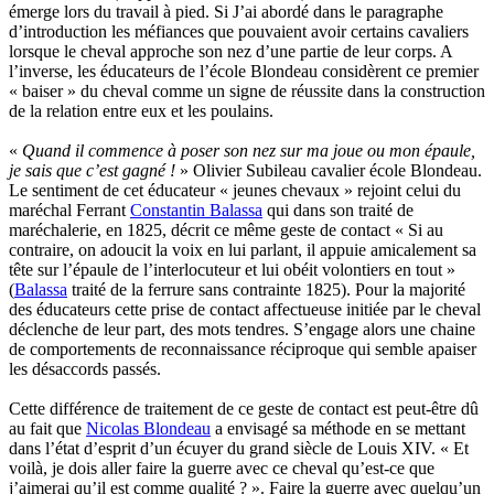
émerge lors du travail à pied. Si J’ai abordé dans le paragraphe
d’introduction les méfiances que pouvaient avoir certains cavaliers
lorsque le cheval approche son nez d’une partie de leur corps. A
l’inverse, les éducateurs de l’école Blondeau considèrent ce premier
« baiser » du cheval comme un signe de réussite dans la construction
de la relation entre eux et les poulains.
«
Quand il commence à poser son nez sur ma joue ou mon épaule,
je sais que c’est gagné !
» Olivier Subileau cavalier école Blondeau.
Le sentiment de cet éducateur « jeunes chevaux » rejoint celui du
maréchal Ferrant
Constantin Balassa
qui dans son traité de
maréchalerie, en 1825, décrit ce même geste de contact « Si au
contraire, on adoucit la voix en lui parlant, il appuie amicalement sa
tête sur l’épaule de l’interlocuteur et lui obéit volontiers en tout »
(
Balassa
traité de la ferrure sans contrainte 1825). Pour la majorité
des éducateurs cette prise de contact affectueuse initiée par le cheval
déclenche de leur part, des mots tendres. S’engage alors une chaine
de comportements de reconnaissance réciproque qui semble apaiser
les désaccords passés.
Cette différence de traitement de ce geste de contact est peut-être dû
au fait que
Nicolas Blondeau
a envisagé sa méthode en se mettant
dans l’état d’esprit d’un écuyer du grand siècle de Louis XIV. « Et
voilà, je dois aller faire la guerre avec ce cheval qu’est-ce que
j’aimerai qu’il est comme qualité ? ». Faire la guerre avec quelqu’un