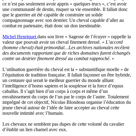
ce n’est pas seulement avoir appris « quelques trucs », c’est avoir
une communauté de destin, risquer sa vie ensemble. Il fallait donc
que le guerrier ait été capable de construire un solide
compagnonnage avec son destrier. Un cheval capable d’aller au
combat en partenaire, était donc un don inestimable.
Michel Henriquet
dans son livre « Sagesse de l’écuyer » rappelle la
valeur que pouvait avoir un cheval finement dressé. «
L’accord
(homme cheval) était primordial…Les archives nationales recèlent
des documents rapportant que de riches domaines furent échangés
contre un destrier finement dressé au combat rapproché.
»
L’utilisation guerrière du cheval est la « substantifique moelle » de
l’équitation de tradition française. Il fallait façonner un être hybride,
un centaure qui serait le meilleur guerrier du monde alliant
l’intelligence d’homo sapiens et la souplesse et la force d’equus
caballus. Il s’agit bien d’un corps à corps et même d’un
envahissement du corps de l’un par le corps de l’autre. Totalement
imprégné de cet objectif, Nicolas Blondeau organise l’éducation du
jeune cheval autour de l’idée de faire accepter au cheval cette
nouvelle intimité avec l’humain.
Les chevaux ne semblent pas dupes de cette volonté du cavalier
d’établir un lien charnel avec eux.