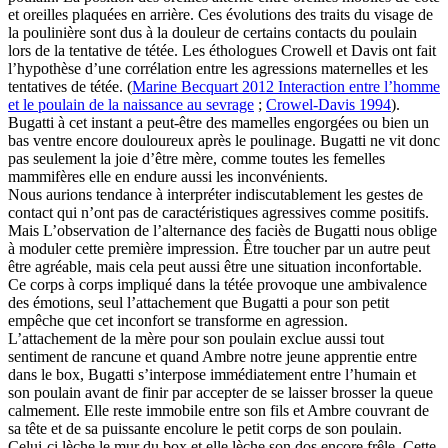
et oreilles plaquées en arrière. Ces évolutions des traits du visage de
la poulinière sont dus à la douleur de certains contacts du poulain
lors de la tentative de tétée. Les éthologues Crowell et Davis ont fait
l’hypothèse d’une corrélation entre les agressions maternelles et les
tentatives de tétée. (
Marine Becquart 2012 Interaction entre l’homme
et le poulain de la naissance au sevrage
;
Crowel-Davis 1994
).
Bugatti à cet instant a peut-être des mamelles engorgées ou bien un
bas ventre encore douloureux après le poulinage. Bugatti ne vit donc
pas seulement la joie d’être mère, comme toutes les femelles
mammifères elle en endure aussi les inconvénients.
Nous aurions tendance à interpréter indiscutablement les gestes de
contact qui n’ont pas de caractéristiques agressives comme positifs.
Mais L’observation de l’alternance des faciès de Bugatti nous oblige
à moduler cette première impression. Être toucher par un autre peut
être agréable, mais cela peut aussi être une situation inconfortable.
Ce corps à corps impliqué dans la tétée provoque une ambivalence
des émotions, seul l’attachement que Bugatti a pour son petit
empêche que cet inconfort se transforme en agression.
L’attachement de la mère pour son poulain exclue aussi tout
sentiment de rancune et quand Ambre notre jeune apprentie entre
dans le box, Bugatti s’interpose immédiatement entre l’humain et
son poulain avant de finir par accepter de se laisser brosser la queue
calmement. Elle reste immobile entre son fils et Ambre couvrant de
sa tête et de sa puissante encolure le petit corps de son poulain.
Celui-ci lèche le mur du box et elle lèche son dos encore frêle. Cette