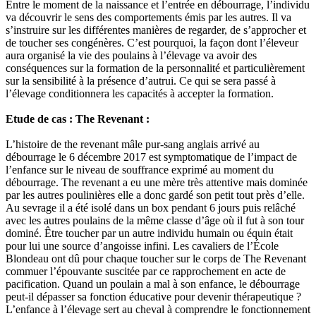
Entre le moment de la naissance et l’entrée en débourrage, l’individu
va découvrir le sens des comportements émis par les autres. Il va
s’instruire sur les différentes manières de regarder, de s’approcher et
de toucher ses congénères. C’est pourquoi, la façon dont l’éleveur
aura organisé la vie des poulains à l’élevage va avoir des
conséquences sur la formation de la personnalité et particulièrement
sur la sensibilité à la présence d’autrui. Ce qui se sera passé à
l’élevage conditionnera les capacités à accepter la formation.
Etude de cas : The Revenant :
L’histoire de the revenant mâle pur-sang anglais arrivé au
débourrage le 6 décembre 2017 est symptomatique de l’impact de
l’enfance sur le niveau de souffrance exprimé au moment du
débourrage. The revenant a eu une mère très attentive mais dominée
par les autres poulinières elle a donc gardé son petit tout près d’elle.
Au sevrage il a été isolé dans un box pendant 6 jours puis relâché
avec les autres poulains de la même classe d’âge où il fut à son tour
dominé. Être toucher par un autre individu humain ou équin était
pour lui une source d’angoisse infini. Les cavaliers de l’École
Blondeau ont dû pour chaque toucher sur le corps de The Revenant
commuer l’épouvante suscitée par ce rapprochement en acte de
pacification. Quand un poulain a mal à son enfance, le débourrage
peut-il dépasser sa fonction éducative pour devenir thérapeutique ?
L’enfance à l’élevage sert au cheval à comprendre le fonctionnement