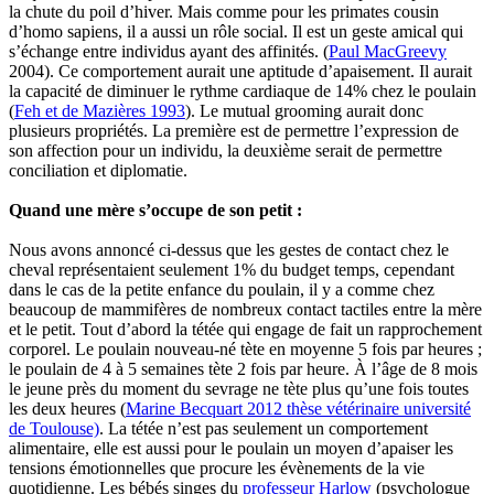
la chute du poil d’hiver. Mais comme pour les primates cousin
d’homo sapiens, il a aussi un rôle social. Il est un geste amical qui
s’échange entre individus ayant des affinités. (
Paul MacGreevy
2004). Ce comportement aurait une aptitude d’apaisement. Il aurait
la capacité de diminuer le rythme cardiaque de 14% chez le poulain
(
Feh et de Mazières 1993
). Le mutual grooming aurait donc
plusieurs propriétés. La première est de permettre l’expression de
son affection pour un individu, la deuxième serait de permettre
conciliation et diplomatie.
Quand une mère s’occupe de son petit :
Nous avons annoncé ci-dessus que les gestes de contact chez le
cheval représentaient seulement 1% du budget temps, cependant
dans le cas de la petite enfance du poulain, il y a comme chez
beaucoup de mammifères de nombreux contact tactiles entre la mère
et le petit. Tout d’abord la tétée qui engage de fait un rapprochement
corporel. Le poulain nouveau-né tète en moyenne 5 fois par heures ;
le poulain de 4 à 5 semaines tète 2 fois par heure. À l’âge de 8 mois
le jeune près du moment du sevrage ne tète plus qu’une fois toutes
les deux heures (
Marine
Becquart
2012 thèse vétérinaire université
de Toulouse)
. La tétée n’est pas seulement un comportement
alimentaire, elle est aussi pour le poulain un moyen d’apaiser les
tensions émotionnelles que procure les évènements de la vie
quotidienne. Les bébés singes du
professeur Harlow
(psychologue