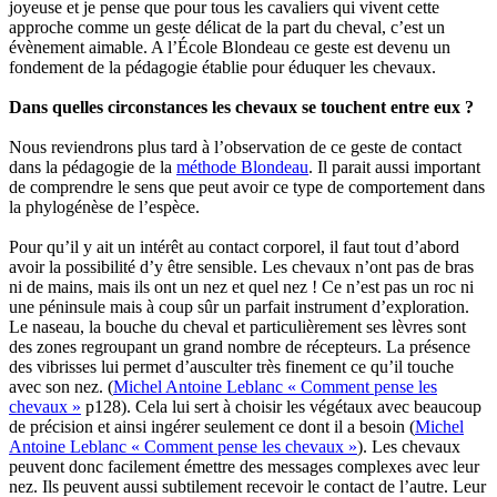
joyeuse et je pense que pour tous les cavaliers qui vivent cette
approche comme un geste délicat de la part du cheval, c’est un
évènement aimable. A l’École Blondeau ce geste est devenu un
fondement de la pédagogie établie pour éduquer les chevaux.
Dans quelles circonstances les chevaux se touchent entre eux ?
Nous reviendrons plus tard à l’observation de ce geste de contact
dans la pédagogie de la
méthode Blondeau
. Il parait aussi important
de comprendre le sens que peut avoir ce type de comportement dans
la phylogénèse de l’espèce.
Pour qu’il y ait un intérêt au contact corporel, il faut tout d’abord
avoir la possibilité d’y être sensible. Les chevaux n’ont pas de bras
ni de mains, mais ils ont un nez et quel nez ! Ce n’est pas un roc ni
une péninsule mais à coup sûr un parfait instrument d’exploration.
Le naseau, la bouche du cheval et particulièrement ses lèvres sont
des zones regroupant un grand nombre de récepteurs. La présence
des vibrisses lui permet d’ausculter très finement ce qu’il touche
avec son nez. (
Michel Antoine Leblanc « Comment pense les
chevaux »
p128). Cela lui sert à choisir les végétaux avec beaucoup
de précision et ainsi ingérer seulement ce dont il a besoin (
Michel
Antoine Leblanc « Comment pense les chevaux »
). Les chevaux
peuvent donc facilement émettre des messages complexes avec leur
nez. Ils peuvent aussi subtilement recevoir le contact de l’autre. Leur