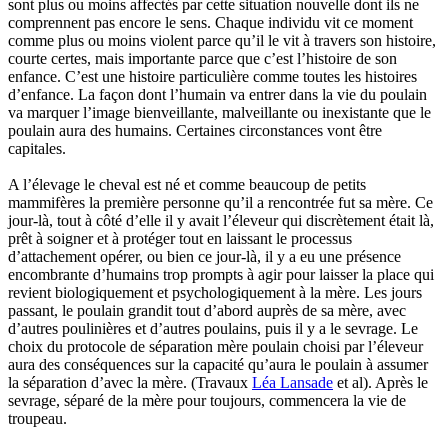
sont plus ou moins affectés par cette situation nouvelle dont ils ne
comprennent pas encore le sens. Chaque individu vit ce moment
comme plus ou moins violent parce qu’il le vit à travers son histoire,
courte certes, mais importante parce que c’est l’histoire de son
enfance. C’est une histoire particulière comme toutes les histoires
d’enfance. La façon dont l’humain va entrer dans la vie du poulain
va marquer l’image bienveillante, malveillante ou inexistante que le
poulain aura des humains. Certaines circonstances vont être
capitales.
A l’élevage le cheval est né et comme beaucoup de petits
mammifères la première personne qu’il a rencontrée fut sa mère. Ce
jour-là, tout à côté d’elle il y avait l’éleveur qui discrètement était là,
prêt à soigner et à protéger tout en laissant le processus
d’attachement opérer, ou bien ce jour-là, il y a eu une présence
encombrante d’humains trop prompts à agir pour laisser la place qui
revient biologiquement et psychologiquement à la mère. Les jours
passant, le poulain grandit tout d’abord auprès de sa mère, avec
d’autres poulinières et d’autres poulains, puis il y a le sevrage. Le
choix du protocole de séparation mère poulain choisi par l’éleveur
aura des conséquences sur la capacité qu’aura le poulain à assumer
la séparation d’avec la mère. (Travaux
Léa Lansade
et al). Après le
sevrage, séparé de la mère pour toujours, commencera la vie de
troupeau.